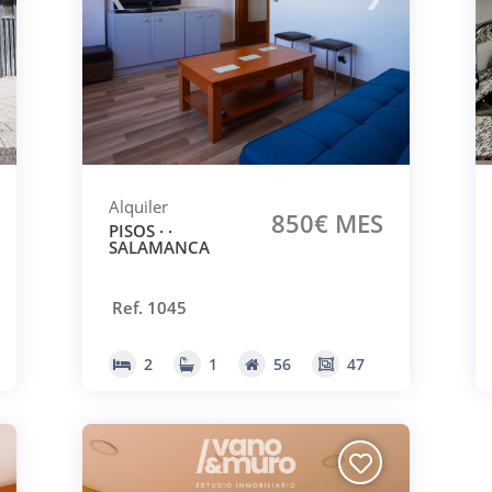
Alquiler
850€ MES
PISOS · ·
SALAMANCA
Ref. 1045
2
1
56
47