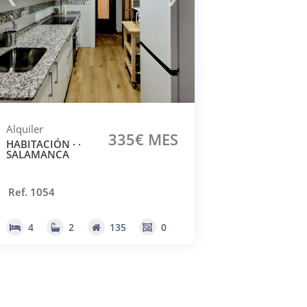
Alquiler
335€ MES
HABITACIÓN · ·
SALAMANCA
Ref. 1054
4
2
135
0