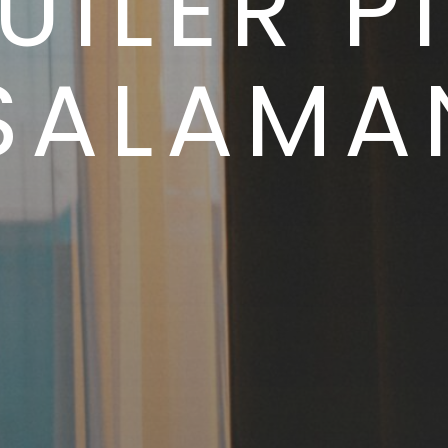
UILER P
SALAM