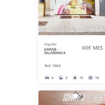
Alquiler
60€ MES
GARAJE · ·
SALAMANCA
Ref. 1063
0
0
15
10