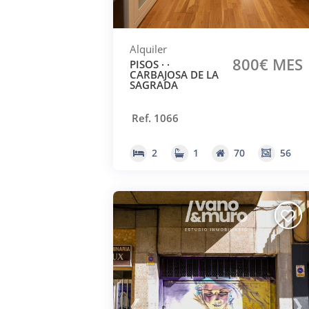
Alquiler
800€ MES
PISOS · ·
CARBAJOSA DE LA
SAGRADA
Ref. 1066
2
1
70
56
❮
❯