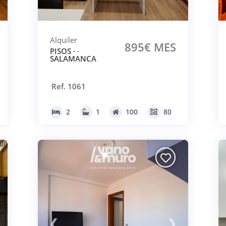
Alquiler
895€ MES
PISOS · ·
SALAMANCA
Ref. 1061
2
1
100
80
❮
❯