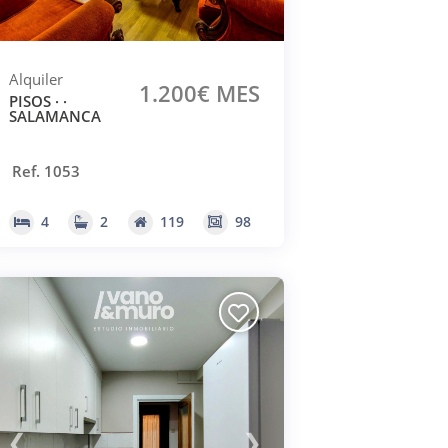
Alquiler
1.200€ MES
PISOS · ·
SALAMANCA
Ref. 1053
4
2
119
98
❮
❯