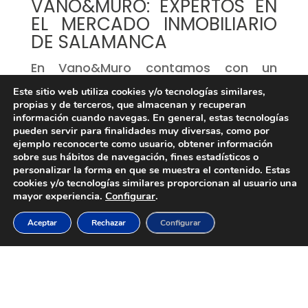
VANO&MURO: EXPERTOS EN
EL MERCADO INMOBILIARIO
DE SALAMANCA
En Vano&Muro contamos con un
equipo especializado que te
Este sitio web utiliza cookies y/o tecnologías similares,
propias y de terceros, que almacenan y recuperan
acompañará durante todo el proceso
información cuando navegas. En general, estas tecnologías
de compra. Desde la búsqueda inicial
pueden servir para finalidades muy diversas, como por
ejemplo reconocerte como usuario, obtener información
hasta la firma, te asesoramos para
sobre sus hábitos de navegación, fines estadísticos o
que encuentres la mejor opción entre
personalizar la forma en que se muestra el contenido. Estas
cookies y/o tecnologías similares proporcionan al usuario una
las casas a la venta en Salamanca.
mayor experiencia.
Configurar
.
Trabajamos con un enfoque
Aceptar
Rechazar
Configurar
personalizado, entendiendo tus
necesidades y filtrando las mejores
oportunidades del mercado. Nuestro
objetivo es que encuentres no solo una