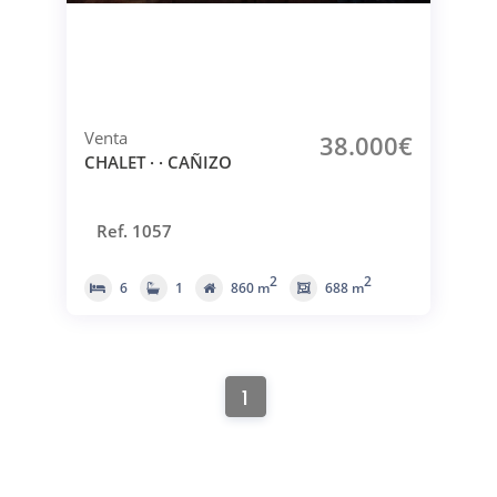
Venta
38.000€
CHALET · · CAÑIZO
Ref. 1057
2
2
6
1
860 m
688 m
1