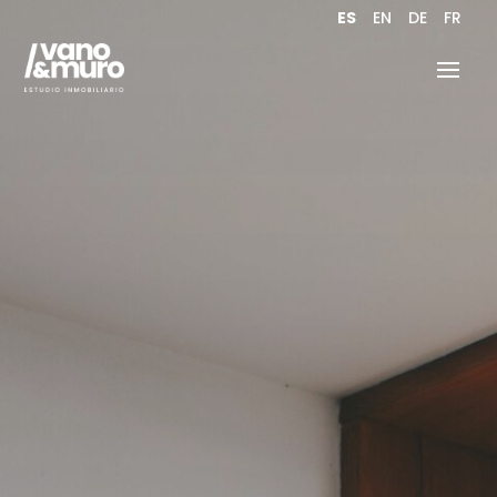
ES
EN
DE
FR