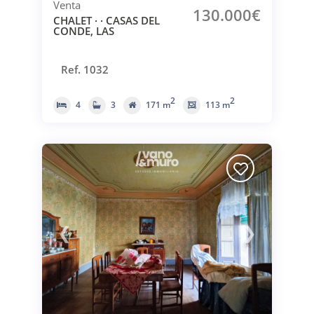
Venta
130.000€
CHALET · · CASAS DEL
CONDE, LAS
Ref. 1032
2
2
4
3
171 m
113 m
❮
❯