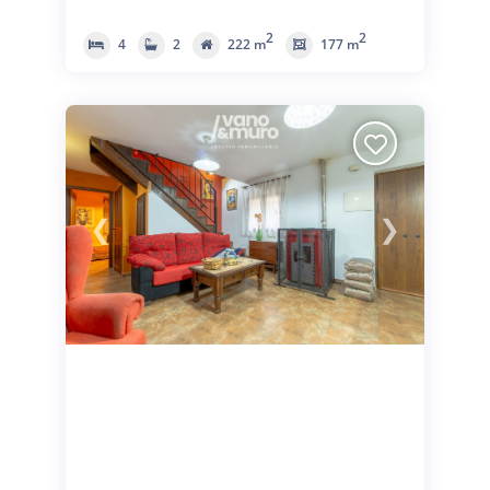
2
2
4
2
222 m
177 m
❮
❯